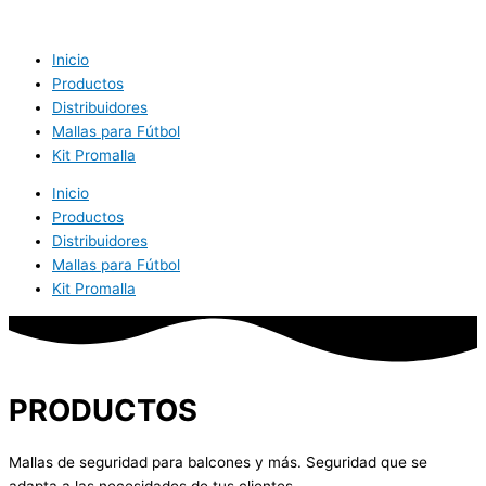
Skip
to
content
Inicio
Productos
Distribuidores
Mallas para Fútbol
Kit Promalla
Inicio
Productos
Distribuidores
Mallas para Fútbol
Kit Promalla
PRODUCTOS
Mallas de seguridad para balcones y más. Seguridad que se
adapta a las necesidades de tus clientes.